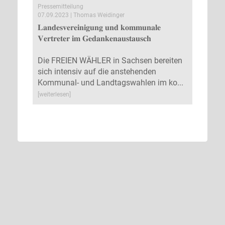
Pressemitteilung
07.09.2023 | Thomas Weidinger
𝐋𝐚𝐧𝐝𝐞𝐬𝐯𝐞𝐫𝐞𝐢𝐧𝐢𝐠𝐮𝐧𝐠 𝐮𝐧𝐝 𝐤𝐨𝐦𝐦𝐮𝐧𝐚𝐥𝐞
𝐕𝐞𝐫𝐭𝐫𝐞𝐭𝐞𝐫 𝐢𝐦 𝐆𝐞𝐝𝐚𝐧𝐤𝐞𝐧𝐚𝐮𝐬𝐭𝐚𝐮𝐬𝐜𝐡
Die FREIEN WÄHLER in Sachsen bereiten
sich intensiv auf die anstehenden
Kommunal- und Landtagswahlen im ko...
[weiterlesen]