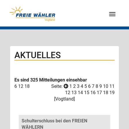
Menü
AKTUELLES
Es sind 325 Mitteilungen einsehbar
6
12
18
Seite:
1
2
3
4
5
6
7
8
9
10
11
12
13
14
15
16
17
18
19
[
Vogtland
]
Schulterschluss bei den FREIEN
WÄHLERN