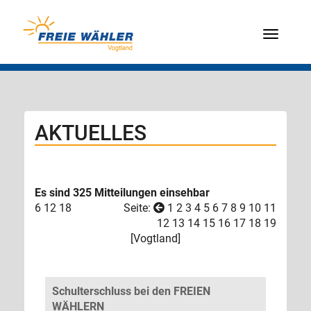
Menü
AKTUELLES
Es sind 325 Mitteilungen einsehbar
6
12
18
Seite:
1
2
3
4
5
6
7
8
9
10
11
12
13
14
15
16
17
18
19
[
Vogtland
]
Schulterschluss bei den FREIEN
WÄHLERN