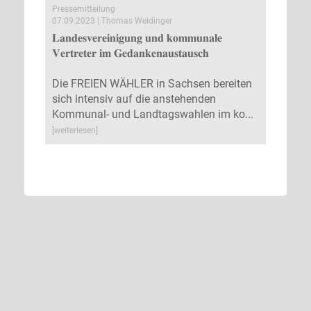
Pressemitteilung
07.09.2023 | Thomas Weidinger
𝐋𝐚𝐧𝐝𝐞𝐬𝐯𝐞𝐫𝐞𝐢𝐧𝐢𝐠𝐮𝐧𝐠 𝐮𝐧𝐝 𝐤𝐨𝐦𝐦𝐮𝐧𝐚𝐥𝐞
𝐕𝐞𝐫𝐭𝐫𝐞𝐭𝐞𝐫 𝐢𝐦 𝐆𝐞𝐝𝐚𝐧𝐤𝐞𝐧𝐚𝐮𝐬𝐭𝐚𝐮𝐬𝐜𝐡
Die FREIEN WÄHLER in Sachsen bereiten
sich intensiv auf die anstehenden
Kommunal- und Landtagswahlen im ko...
[weiterlesen]