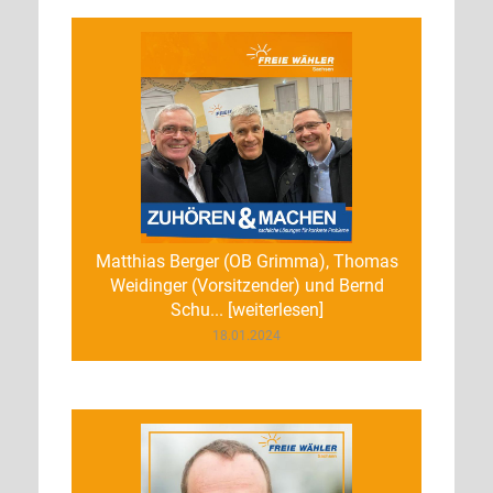
Matthias Berger (OB Grimma), Thomas
Weidinger (Vorsitzender) und Bernd
Schu... [weiterlesen]
18.01.2024