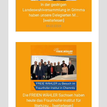
In der gestrigen
Landeswahlversammlung in Grimma
haben unsere Delegierten M...
[weiterlesen]
04.02.2024
Die FREIEN WÄHLER Sachsen haben
heute das Fraunhofer-Institut für
Werkzeu... [weiterlesen]