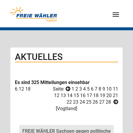
Menü
AKTUELLES
Es sind 325 Mitteilungen einsehbar
6
12
18
Seite:
1
2
3
4
5
6
7
8
9
10
11
12
13
14
15
16
17
18
19
20
21
22
23
24
25
26
27
28
[
Vogtland
]
FREIE WÄHLER Sachsen gegen politische