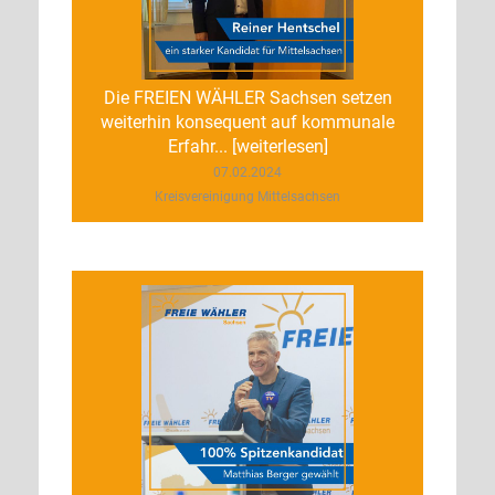
Die FREIEN WÄHLER Sachsen setzen
weiterhin konsequent auf kommunale
Erfahr... [weiterlesen]
07.02.2024
Kreisvereinigung Mittelsachsen