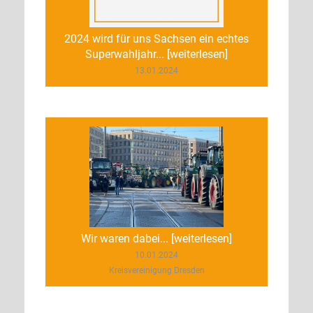
2024 wird für uns Sachsen ein echtes
Superwahljahr... [weiterlesen]
13.01.2024
Wir waren dabei... [weiterlesen]
10.01.2024
Kreisvereinigung Dresden