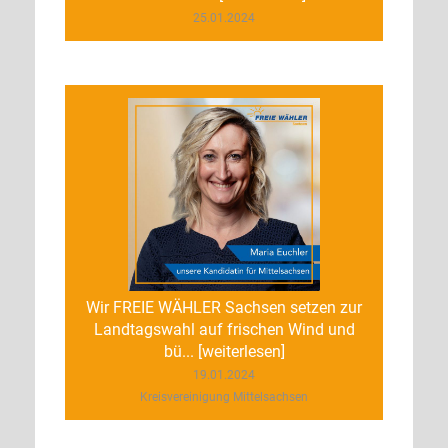
25.01.2024
Wir FREIE WÄHLER Sachsen setzen zur
Landtagswahl auf frischen Wind und
bü... [weiterlesen]
19.01.2024
Kreisvereinigung Mittelsachsen