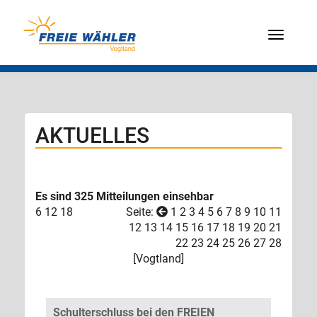
Menü
AKTUELLES
Es sind 325 Mitteilungen einsehbar
6
12
18
Seite:
1
2
3
4
5
6
7
8
9
10
11
12
13
14
15
16
17
18
19
20
21
22
23
24
25
26
27
28
[
Vogtland
]
Schulterschluss bei den FREIEN