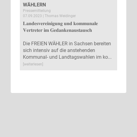
WÄHLERN
Pressemitteilung
07.09.2023 | Thomas Weidinger
𝐋𝐚𝐧𝐝𝐞𝐬𝐯𝐞𝐫𝐞𝐢𝐧𝐢𝐠𝐮𝐧𝐠 𝐮𝐧𝐝 𝐤𝐨𝐦𝐦𝐮𝐧𝐚𝐥𝐞
𝐕𝐞𝐫𝐭𝐫𝐞𝐭𝐞𝐫 𝐢𝐦 𝐆𝐞𝐝𝐚𝐧𝐤𝐞𝐧𝐚𝐮𝐬𝐭𝐚𝐮𝐬𝐜𝐡
Die FREIEN WÄHLER in Sachsen bereiten
sich intensiv auf die anstehenden
Kommunal- und Landtagswahlen im ko...
[weiterlesen]