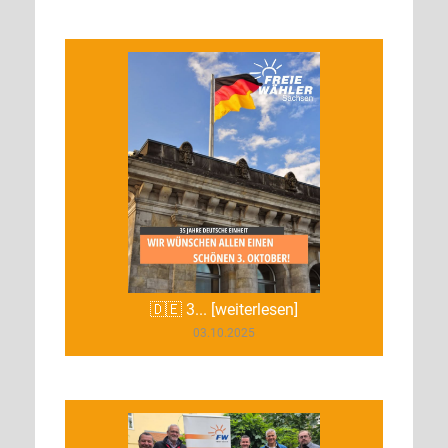
🇩🇪 3... [weiterlesen]
03.10.2025