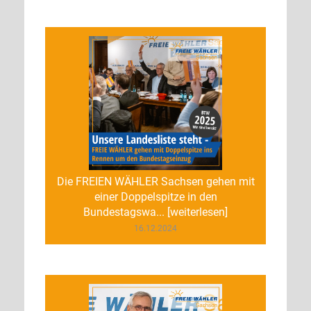
Die FREIEN WÄHLER Sachsen gehen mit
einer Doppelspitze in den
Bundestagswa... [weiterlesen]
16.12.2024