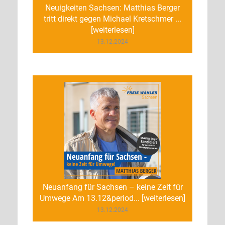
Neuigkeiten Sachsen: Matthias Berger
tritt direkt gegen Michael Kretschmer ...
[weiterlesen]
13.12.2024
Neuanfang für Sachsen – keine Zeit für
Umwege Am 13.12&period... [weiterlesen]
13.12.2024