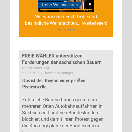
Wir wünschen Euch frohe und
besinnliche Weihnachten... [weiterlesen]
25.12.2023
FREIE WÄHLER unterstützen
Forderungen der sächsischen Bauern
Pressemitteilung
21.12.2023 | Thomas Weidinger
𝐃𝐚𝐬 𝐢𝐬𝐭 𝐝𝐞𝐫 𝐁𝐞𝐠𝐢𝐧𝐧 𝐞𝐢𝐧𝐞𝐫 𝐠𝐫𝐨ß𝐞𝐧
𝐏𝐫𝐨𝐭𝐞𝐬𝐭𝐰𝐞𝐥𝐥𝐞
Zahlreiche Bauern haben gestern an
mehreren Orten Autobahnauffahrten in
Sachsen und anderen Bundesländern
blockiert und damit ihren Protest gegen
die Kürzungspläne der Bundesregieru...