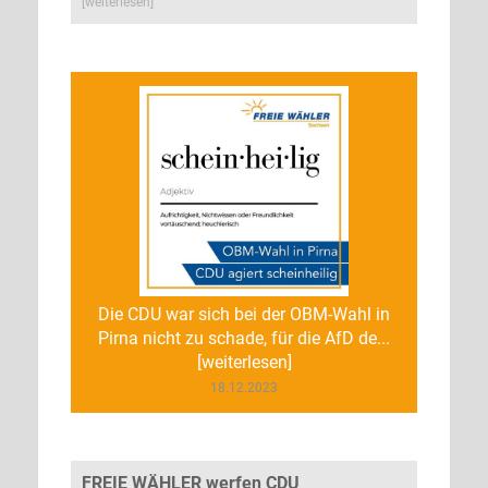
[weiterlesen]
Die CDU war sich bei der OBM-Wahl in
Pirna nicht zu schade, für die AfD de...
[weiterlesen]
18.12.2023
FREIE WÄHLER werfen CDU