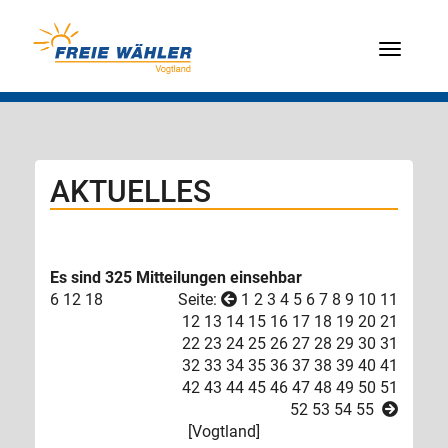
Menü
AKTUELLES
Es sind 325 Mitteilungen einsehbar
6
12
18
Seite:
1
2
3
4
5
6
7
8
9
10
11
12
13
14
15
16
17
18
19
20
21
22
23
24
25
26
27
28
29
30
31
32
33
34
35
36
37
38
39
40
41
42
43
44
45
46
47
48
49
50
51
52
53
54
55
[
Vogtland
]