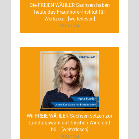
Die FREIEN WÄHLER Sachsen haben
heute das Fraunhofer-Institut für
Werkzeu... [weiterlesen]
25.01.2024
Wir FREIE WÄHLER Sachsen setzen zur
Landtagswahl auf frischen Wind und
bü... [weiterlesen]
19.01.2024