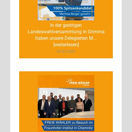
In der gestrigen
Landeswahlversammlung in Grimma
haben unsere Delegierten M...
[weiterlesen]
04.02.2024