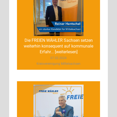
Die FREIEN WÄHLER Sachsen setzen
weiterhin konsequent auf kommunale
Erfahr... [weiterlesen]
07.02.2024
Kreisvereinigung Mittelsachsen