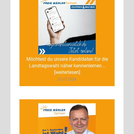
Möchtest du unsere Kandidaten für die
Landtagswahl näher kennenlernen...
[weiterlesen]
25.07.2024