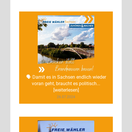
🗣️ Damit es in Sachsen endlich wieder
voran geht, braucht es politisch...
[weiterlesen]
26.07.2024